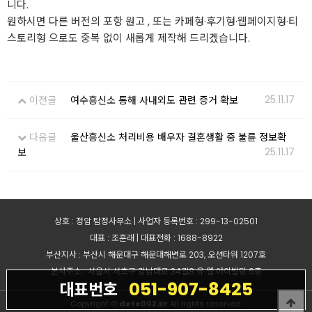
니다.
원하시면 다른 버전의 포항 원고 , 또는 카페형·후기형·웹페이지형·티
스토리형 으로도 중복 없이 새롭게 제작해 드리겠습니다.
25.11.17
이전글
여수흥신소 통해 사내외도 관련 증거 확보
다음글
울산흥신소 처리비용 배우자 결혼생활 중 불륜 정보확
25.11.17
보
상호 : 정암 탐정사무소 | 사업자 등록번호 : 299-13-02501
대표 : 조훈래 | 대표전화 : 1688-8922
부산지사 : 부산시 해운대구 해운대해변로 203, 오션타워 1207호
본사주소 : 서울시 서초구 강남대로 34길8 유.엘.아이빌딩 6층
051-907-8425
대표번호
Copyright ©
dete002.kr
All rights reserved.