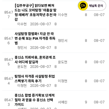
[김주부공구] 읽다보면 빠져
드는 나도 꼬마탐정 '아홉살 탐
8547
정 레베카' 초등저학년 추천 마
이수현
8
08-07
7
감
이수현
2026-08-07
8
사설탐정 합법화! 지금 안 따
8547
면 손해 보는 PIA 자격증 취득
정민서
8
08-07
6
법
정민서
2026-08-07
8
흥신소 의뢰비용, 혼외관계 조
8547
사 어디에 맡길까
윤도현
8
08-07
5
윤도현
2026-08-07
8
탐정사 자격증 사설탐정 취업
8547
스펙쌓기 취득 후기
이정현
8
08-07
4
이정현
2026-08-07
8
흥신소 합법 증거확보 단계적
8547
절차 과 믿을 수 흥신소 선택
서예린
9
08-07
3
가이드