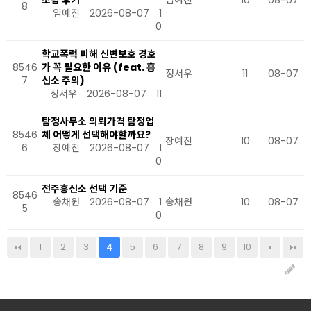
조립 후기
임예진
10
08-07
8
임예진
2026-08-07
1
0
학교폭력 피해 신변보호 경호
8546
가 꼭 필요한 이유 (feat. 흥
정서우
11
08-07
7
신소 주의)
정서우
2026-08-07
11
탐정사무소 의뢰가격 탐정업
8546
체 어떻게 선택해야할까요?
장예진
10
08-07
6
장예진
2026-08-07
1
0
전주흥신소 선택 기준
8546
송채원
2026-08-07
1
송채원
10
08-07
5
0
1
2
3
5
6
7
8
9
10
4