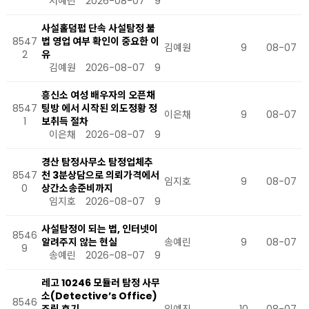
서예린
2026-08-07
9
사설홀덤펍 단속 사설탐정 불
8547
법 영업 여부 확인이 중요한 이
김예원
9
08-07
2
유
김예원
2026-08-07
9
흥신소 여성 배우자의 오픈채
8547
팅방 에서 시작된 외도정황 정
이은채
9
08-07
1
보취득 절차
이은채
2026-08-07
9
경산 탐정사무소 탐정업체추
8547
천 3분상담으로 의뢰가격에서
임지호
9
08-07
0
상간소송준비까지
임지호
2026-08-07
9
사설탐정이 되는 법, 인터넷이
8546
알려주지 않는 현실
송예린
9
08-07
9
송예린
2026-08-07
9
레고 10246 모듈러 탐정 사무
소(Detective’s Office)
8546