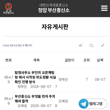
대한민국대표흥신소
정암 부산흥신소
자유게시판
Total 85,524건
4 페이지
번호
제목
글쓴이
조회
날짜
탐정사무소 부인의 오픈채팅
8547
방 에서 시작된 외도정황 사실
정하린
7
08-07
9
확인 진행 방식
정하린
2026-08-07
7
부산흥신소 무엇을 먼저 주의
8547
해야 할까
김예원
8
08-07
8
김예원
2026-08-07
8